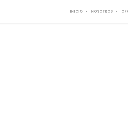
INICIO
NOSOTROS
OF
To reset your password, please enter your email
address or username below.