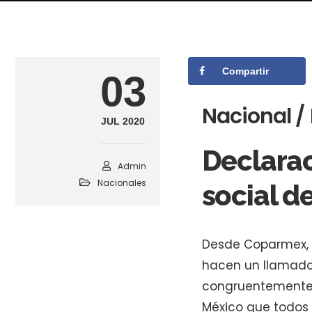
Compartir
03
Nacional /
JUL 2020
Declara
Admin
Nacionales
social d
Desde Coparmex, U
hacen un llamado 
congruentemente 
México que todos